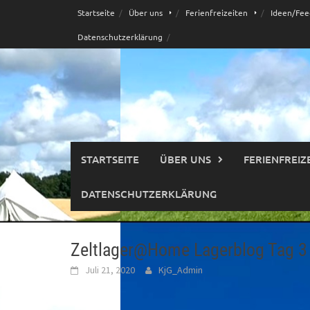
Skip
Startseite
Über uns
Ferienfreizeiten
Ideen/Fee
to
Datenschutzerklärung
content
STARTSEITE
ÜBER UNS
FERIENFREIZ
DATENSCHUTZERKLÄRUNG
Zeltlager@Home Lagerblog Tag 3
Juli 21, 2020
KjG_Admin