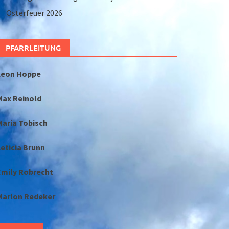
Osterfeuer 2026
PFARRLEITUNG
Leon Hoppe
Max Reinold
Maria Tobisch
eticia Brunn
Emily Robrecht
Marlon Redeker