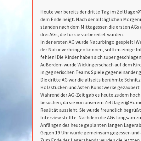
Heute war bereits der dritte Tag im Zeltlager
dem Ende neigt. Nach der alltäglichen Morgen
standen nach dem Mittagessen die ersten AGs a
drei AGs, die für sie vorbereitet wurden.
In der ersten AG wurde Naturbingo gespielt! 
der Natur verbringen können, sollten einige I
fehlen! Die Kinder haben sich super geschlagen
Außerdem wurde Wickingerschach auf dem Kirc
in gegnerischen Teams Spiele gegeneinander g
Die dritte AG war die allseits berühmte Schnit
Holzstücken und Ästen Kunstwerke gezaubert 
Während der AG-Zeit gab es heute zudem hoch
besuchen, da sie von unserem Zeltlager@Home 
Realität aussieht. Sie wurde freundlich begrüß
Interview stellte. Nachdem die AGs langsam zu 
Anfängen des heute geplanten langen Lagerab
Gegen 19 Uhr wurde gemeinsam gegessen und an
Zum Ende des Lagerabends wurden die letzten 