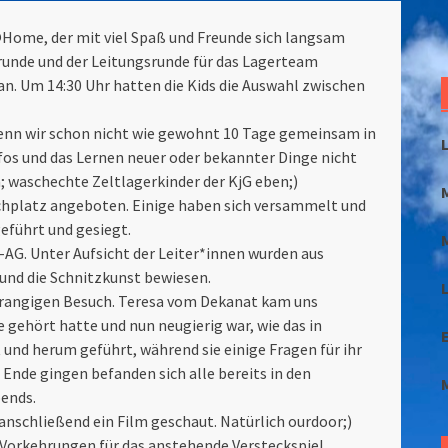
@Home, der mit viel Spaß und Freunde sich langsam
runde und der Leitungsrunde für das Lagerteam
n. Um 14:30 Uhr hatten die Kids die Auswahl zwischen
Wenn wir schon nicht wie gewohnt 10 Tage gemeinsam in
nfos und das Lernen neuer oder bekannter Dinge nicht
; waschechte Zeltlagerkinder der KjG eben;)
hplatz angeboten. Einige haben sich versammelt und
eführt und gesiegt.
z-AG. Unter Aufsicht der Leiter*innen wurden aus
und die Schnitzkunst bewiesen.
L
rangigen Besuch. Teresa vom Dekanat kam uns
gehört hatte und nun neugierig war, wie das in
t und herum geführt, während sie einige Fragen für ihr
Ende gingen befanden sich alle bereits in den
ends.
schließend ein Film geschaut. Natürlich ourdoor;)
Vorkehrungen für das anstehende Versteckspiel