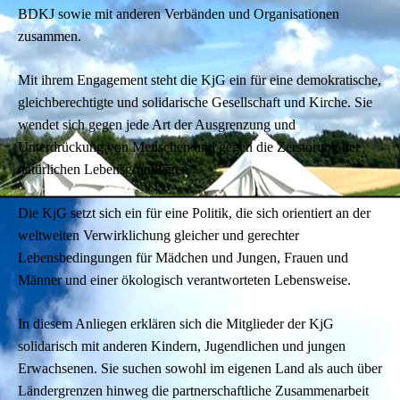
BDKJ sowie mit anderen Verbänden und Organisationen
zusammen.
Mit ihrem Engagement steht die KjG ein für eine demokratische,
gleichberechtigte und solidarische Gesellschaft und Kirche. Sie
wendet sich gegen jede Art der Ausgrenzung und
Unterdrückung von Menschen und gegen die Zerstörung der
natürlichen Lebensgrundlagen.
Die KjG setzt sich ein für eine Politik, die sich orientiert an der
weltweiten Verwirklichung gleicher und gerechter
Lebensbedingungen für Mädchen und Jungen, Frauen und
Männer und einer ökologisch verantworteten Lebensweise.
In diesem Anliegen erklären sich die Mitglieder der KjG
solidarisch mit anderen Kindern, Jugendlichen und jungen
Erwachsenen. Sie suchen sowohl im eigenen Land als auch über
Ländergrenzen hinweg die partnerschaftliche Zusammenarbeit