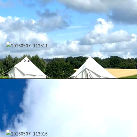
… beim Gummihuhngolf