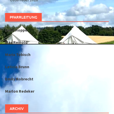
PFARRLEITUNG
Leon Hoppe
Max Reinold
Maria Tobisch
Leticia Brunn
Emily Robrecht
Marlon Redeker
ARCHIV