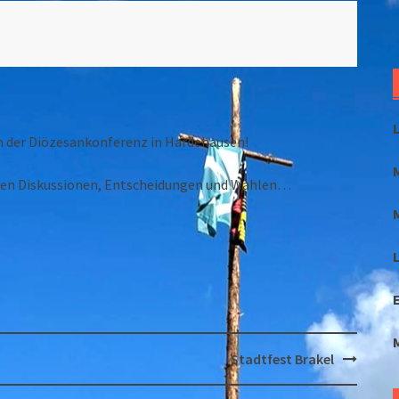
n der Diözesankonferenz in Hardehausen!
elen Diskussionen, Entscheidungen und Wahlen…
L
Stadtfest Brakel