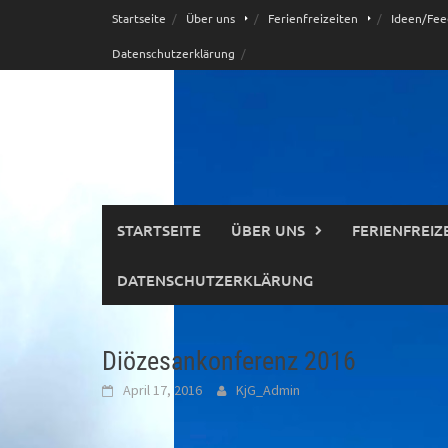
Skip
Startseite
Über uns
Ferienfreizeiten
Ideen/Fee
to
Datenschutzerklärung
content
STARTSEITE
ÜBER UNS
FERIENFREIZ
DATENSCHUTZERKLÄRUNG
Diözesankonferenz 2016
April 17, 2016
KjG_Admin