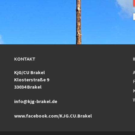
A
KONTAKT
KjG/CU Brakel
Klosterstraße 9
F
33034 Brakel
info@kjg-brakel.de
www.facebook.com/KJG.CU.Brakel