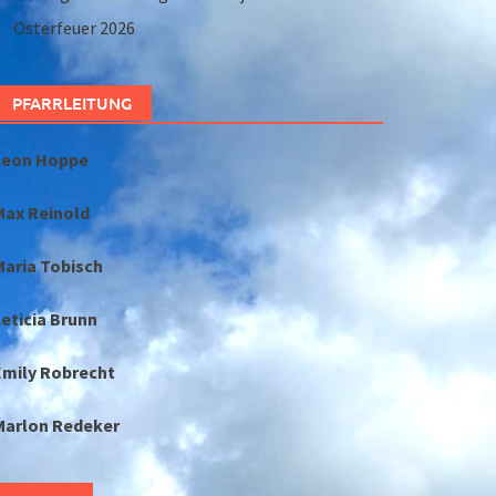
Osterfeuer 2026
PFARRLEITUNG
Leon Hoppe
Max Reinold
Maria Tobisch
eticia Brunn
Emily Robrecht
Marlon Redeker