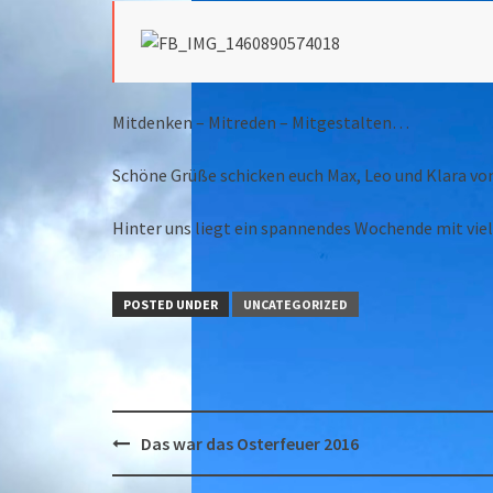
Mitdenken – Mitreden – Mitgestalten…
Schöne Grüße schicken euch Max, Leo und Klara vo
Hinter uns liegt ein spannendes Wochende mit vi
POSTED UNDER
UNCATEGORIZED
Post
Das war das Osterfeuer 2016
navigation