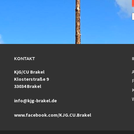
A
KONTAKT
KjG/CU Brakel
Klosterstraße 9
F
33034 Brakel
info@kjg-brakel.de
www.facebook.com/KJG.CU.Brakel