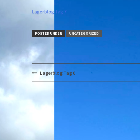
Lagerblog Tag 7.
POSTED UNDER
UNCATEGORIZED
Post
Lagerblog Tag 6
navigation