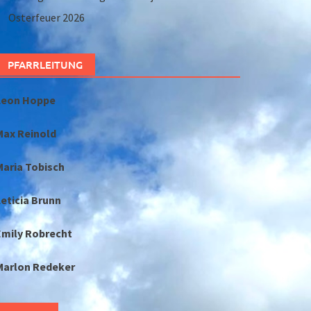
Osterfeuer 2026
PFARRLEITUNG
Leon Hoppe
Max Reinold
Maria Tobisch
eticia Brunn
Emily Robrecht
Marlon Redeker