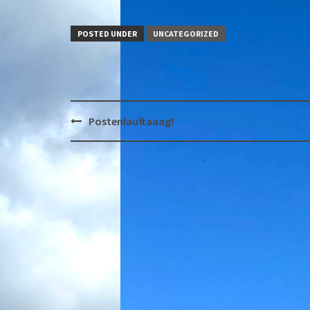
POSTED UNDER
UNCATEGORIZED
Post
Postenlauftaaag!
navigation