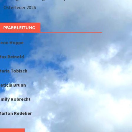
Osterfeuer 2026
PFARRLEITUNG
Leon Hoppe
Max Reinold
Maria Tobisch
eticia Brunn
Emily Robrecht
Marlon Redeker