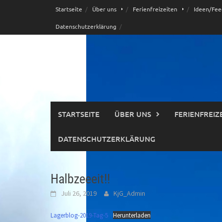
Skip
Startseite
Über uns
Ferienfreizeiten
Ideen/Fee
to
Datenschutzerklärung
content
STARTSEITE
ÜBER UNS
FERIENFREIZ
DATENSCHUTZERKLÄRUNG
Halbzeeeit!!
Juli 26, 2019
KjG_Admin
Lagerblog-2019-Tag-5
Herunterladen