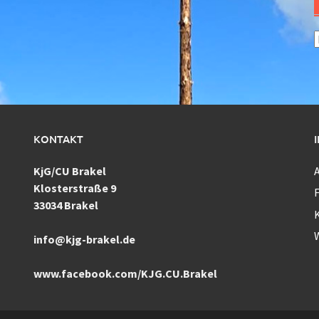
A
KONTAKT
KjG/CU Brakel
Klosterstraße 9
F
33034 Brakel
info@kjg-brakel.de
www.facebook.com/KJG.CU.Brakel