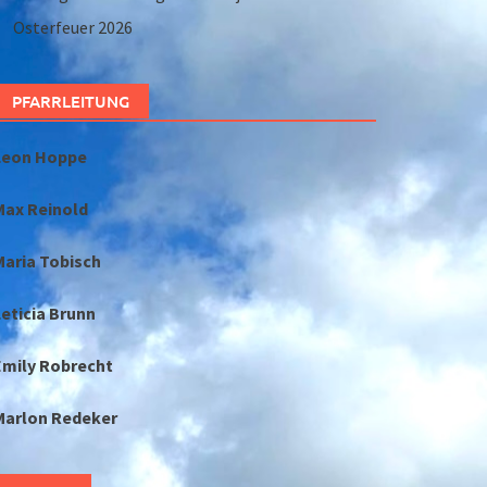
Osterfeuer 2026
PFARRLEITUNG
Leon Hoppe
Max Reinold
Maria Tobisch
eticia Brunn
Emily Robrecht
Marlon Redeker