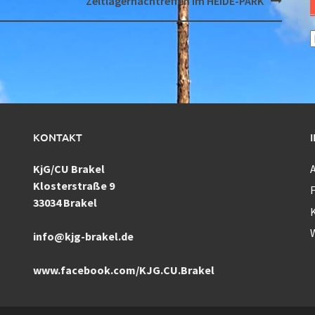
Zeltlagernachtreffen im HEIDE-PARK
A
KONTAKT
KjG/CU Brakel
Klosterstraße 9
F
33034 Brakel
info@kjg-brakel.de
www.facebook.com/KJG.CU.Brakel