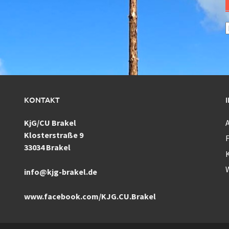
A
KONTAKT
KjG/CU Brakel
Klosterstraße 9
F
33034 Brakel
info@kjg-brakel.de
www.facebook.com/KJG.CU.Brakel