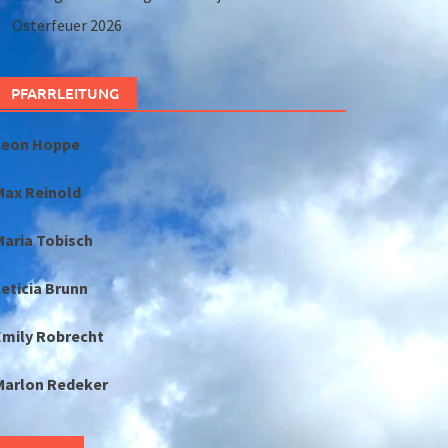
Osterfeuer 2026
PFARRLEITUNG
Leon Hoppe
Max Reinold
Maria Tobisch
eticia Brunn
Emily Robrecht
Marlon Redeker