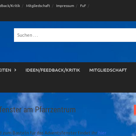
dback/Kritik
Mitgliedschaft
Impressum
FuF
Suche
nach:
EITEN
IDEEN/FEEDBACK/KRITIK
MITGLIEDSCHAFT
fenster am Pfarrzentrum
 zum Basteln für das Adventsfenster findet ihr
hier