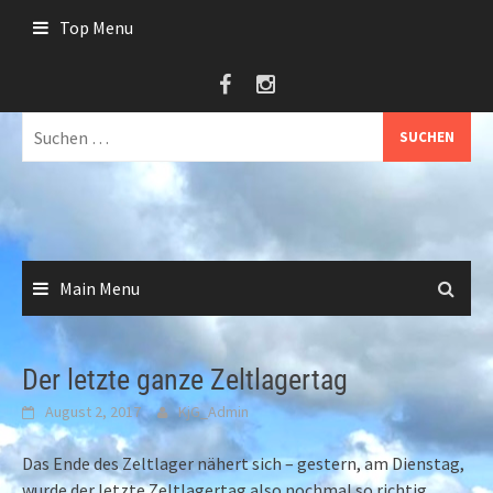
Skip
Top Menu
to
content
Suche
nach:
Main Menu
Der letzte ganze Zeltlagertag
August 2, 2017
KjG_Admin
Das Ende des Zeltlager nähert sich – gestern, am Dienstag,
wurde der letzte Zeltlagertag also nochmal so richtig