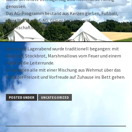
genossen.
Das AG-Programm bestand aus Kerzen gießen, Fußball,
einer Wettkampf-AG, Gläser bemalen und
Gesellschaftsspielen.
Der letzte Lagerabend wurde traditionell begangen: mit
Gitarren, Stockbrot, Marshmallows vom Feuer und einem
Dank an die Leiterrunde.
So konnten alle mit einer Mischung aus Wehmut über das
Ende der Freizeit und Vorfreude auf Zuhause ins Bett gehen.
POSTED UNDER
UNCATEGORIZED