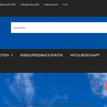
dback/Kritik
Mitgliedschaft
Impressum
FuF
Suche
nach:
EITEN
IDEEN/FEEDBACK/KRITIK
MITGLIEDSCHAFT
wir, 25 Zeltlagerteilnehmer und 15 Leiter, uns nochmal