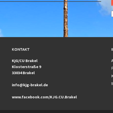
A
KONTAKT
KjG/CU Brakel
Klosterstraße 9
F
33034 Brakel
info@kjg-brakel.de
www.facebook.com/KJG.CU.Brakel