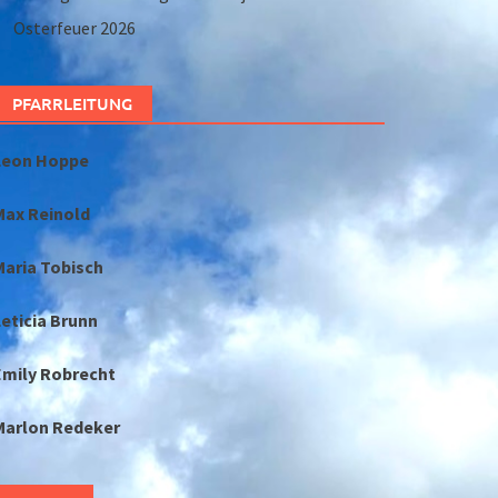
Osterfeuer 2026
PFARRLEITUNG
Leon Hoppe
Max Reinold
Maria Tobisch
eticia Brunn
Emily Robrecht
Marlon Redeker