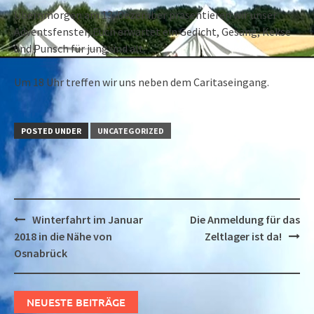
Übernmorgen am 13. Dezember prasentieren wir unser
Adventsfenster, Euch erwartet ein Gedicht, Gesang, Kekse
und Punsch für jung und alt.
Um 18 Uhr treffen wir uns neben dem Caritaseingang.
POSTED UNDER
UNCATEGORIZED
Post
Winterfahrt im Januar
Die Anmeldung für das
navigation
2018 in die Nähe von
Zeltlager ist da!
Osnabrück
NEUESTE BEITRÄGE