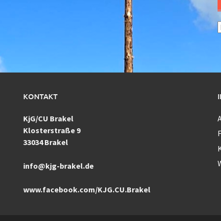
A
KONTAKT
KjG/CU Brakel
Klosterstraße 9
F
33034 Brakel
info@kjg-brakel.de
www.facebook.com/KJG.CU.Brakel