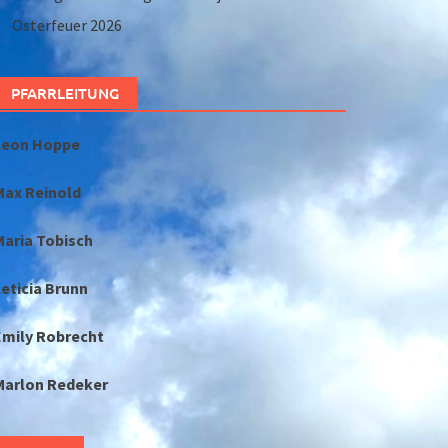
Osterfeuer 2026
PFARRLEITUNG
Leon Hoppe
Max Reinold
Maria Tobisch
eticia Brunn
Emily Robrecht
Marlon Redeker