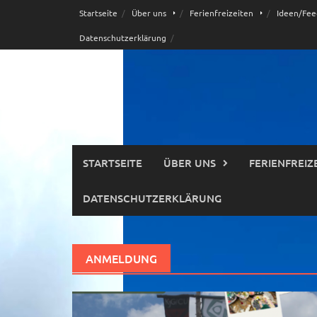
Skip
Startseite
Über uns
Ferienfreizeiten
Ideen/Fee
to
Datenschutzerklärung
content
STARTSEITE
ÜBER UNS
FERIENFREIZ
DATENSCHUTZERKLÄRUNG
ANMELDUNG