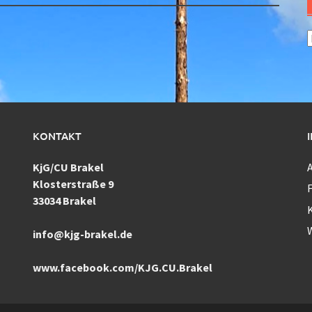
A
KONTAKT
KjG/CU Brakel
Klosterstraße 9
F
33034 Brakel
info@kjg-brakel.de
www.facebook.com/KJG.CU.Brakel