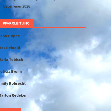
Osterfeuer 2026
PFARRLEITUNG
Leon Hoppe
Max Reinold
Maria Tobisch
eticia Brunn
Emily Robrecht
Marlon Redeker