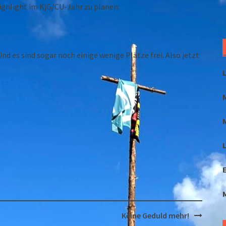
ighlight im KjG/CU-Jahr zu planen:
d es sind sogar noch einige wenige Plätze frei. Also jetzt
L
Keine Geduld mehr!