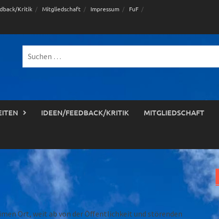
dback/Kritik
Mitgliedschaft
Impressum
FuF
Suche
nach:
EITEN
IDEEN/FEEDBACK/KRITIK
MITGLIEDSCHAFT
en Ort, weit ab von der Öffentlichkeit und störenden