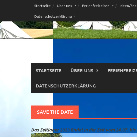
Skip
Startseite
Über uns
Ferienfreizeiten
Ideen/Fee
to
Datenschutzerklärung
content
STARTSEITE
ÜBER UNS
FERIENFREIZ
DATENSCHUTZERKLÄRUNG
SAVE THE DATE
Das Zeltlager 2023 findet in der Zeit vom 24.07. bis