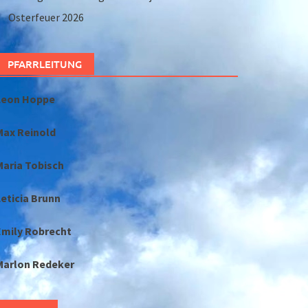
Osterfeuer 2026
PFARRLEITUNG
Leon Hoppe
Max Reinold
Maria Tobisch
eticia Brunn
Emily Robrecht
Marlon Redeker