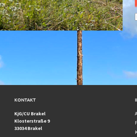
A
KONTAKT
KjG/CU Brakel
Klosterstraße 9
F
33034 Brakel