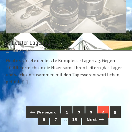
9. Letzter Lagertag……
Juli 27, 2021
Heute startete der letzte Komplette Lagertag. Gegen
7.00Uhr erreichten die Hiker samt Ihren Leitern ,das Lager
und weckten zusammen mit den Tagesverantwortlichen,
gefühlt
[...]
Posts
Previous
1
2
3
4
5
navigation
6
7
…
15
Next