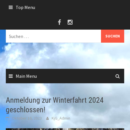
Skip
Top Menu
to
content
Suche
nach:
Main Menu
Anmeldung zur Winterfahrt 2024
geschlossen!
Oktober 16, 2023
KjG_Admin