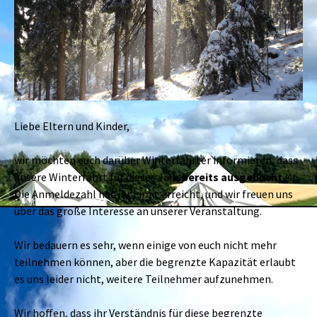
Liebe Eltern und Kinder,
wir möchten euch darüber Winterfahrter informieren, dass
unsere Winterfahrt für dieses Jahr
bereits
ausgebucht
ist.
Die Anmeldezahl hat ihr Limit erreicht, und wir freuen uns
über das große Interesse an unserer Veranstaltung.
Wir bedauern es sehr, wenn einige von euch nicht mehr
teilnehmen können, aber die begrenzte Kapazität erlaubt
es uns leider nicht, weitere Teilnehmer aufzunehmen.
Wir hoffen, dass ihr Verständnis für diese begrenzte