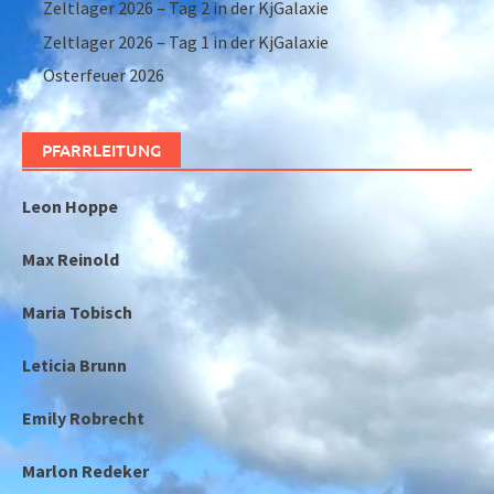
Zeltlager 2026 – Tag 2 in der KjGalaxie
Zeltlager 2026 – Tag 1 in der KjGalaxie
Osterfeuer 2026
PFARRLEITUNG
Leon Hoppe
Max Reinold
Maria Tobisch
Leticia Brunn
Emily Robrecht
Marlon Redeker